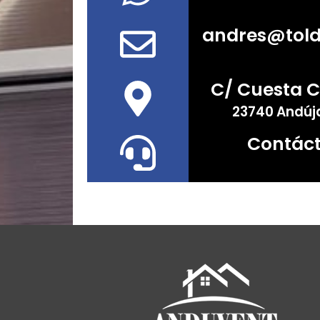
andres@tol
C/ Cuesta C
23740 Andúj
Contác