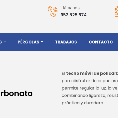
Llámanos
953 525 874
S
PÉRGOLAS
TRABAJOS
CONTACTO
El
techo móvil de polica
para disfrutar de espacios e
permite regular la luz, la v
arbonato
combinando ligereza, resis
práctica y duradera.