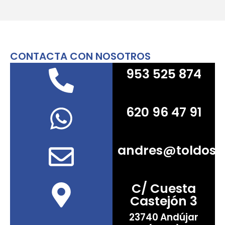
CONTACTA CON NOSOTROS
953 525 874
620 96 47 91
andres@toldos
C/ Cuesta
Castejón 3
23740 Andújar